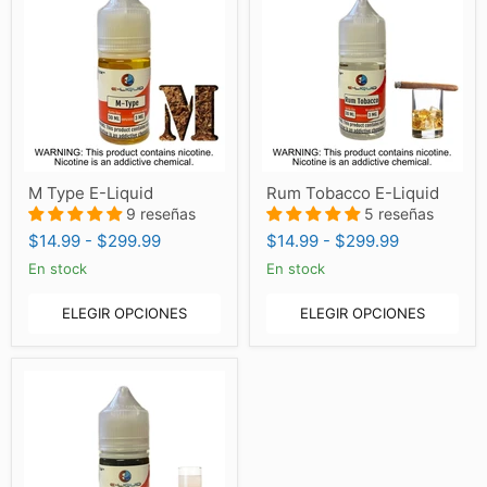
M
Rum
M Type E-Liquid
Rum Tobacco E-Liquid
Type
Tobacco
E-
9 reseñas
E-
5 reseñas
Liquid
Liquid
$14.99
-
$299.99
$14.99
-
$299.99
En stock
En stock
ELEGIR OPCIONES
ELEGIR OPCIONES