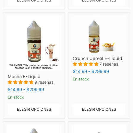
ELEGIR OPCIONES
ELEGIR OPCIONES
Crunch
Crunch Cereal E-Liquid
Cereal
E-
7 reseñas
Liquid
$14.99
-
$299.99
Mocha
Mocha E-Liquid
E-
En stock
Liquid
9 reseñas
$14.99
-
$299.99
En stock
ELEGIR OPCIONES
ELEGIR OPCIONES