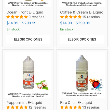
Ocean
Coffee
Ocean Front E-Liquid
Coffee & Cream E-Liquid
Front
&
E-
9 reseñas
Cream
15 reseñas
Liquid
E-
$14.99
-
$299.99
$14.99
-
$299.99
Liquid
En stock
En stock
ELEGIR OPCIONES
ELEGIR OPCIONES
Peppermint
Fire
Peppermint E-Liquid
Fire & Ice E-Liquid
E-
&
Liquid
12 reseñas
Ice
13 reseñas