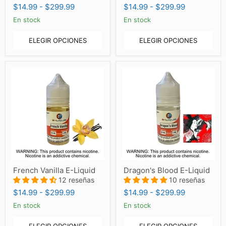
E-
$14.99
-
$299.99
$14.99
-
$299.99
Liquid
En stock
En stock
ELEGIR OPCIONES
ELEGIR OPCIONES
French
Dragon's
French Vanilla E-Liquid
Dragon's Blood E-Liquid
Vanilla
Blood
E-
12 reseñas
E-
10 reseñas
Liquid
Liquid
$14.99
-
$299.99
$14.99
-
$299.99
En stock
En stock