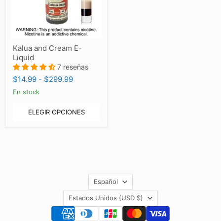
Kalua
Kalua and Cream E-
and
Liquid
Cream
E-
7 reseñas
Liquid
$14.99
-
$299.99
En stock
ELEGIR OPCIONES
Idioma
Español
País
Estados Unidos
(USD $)