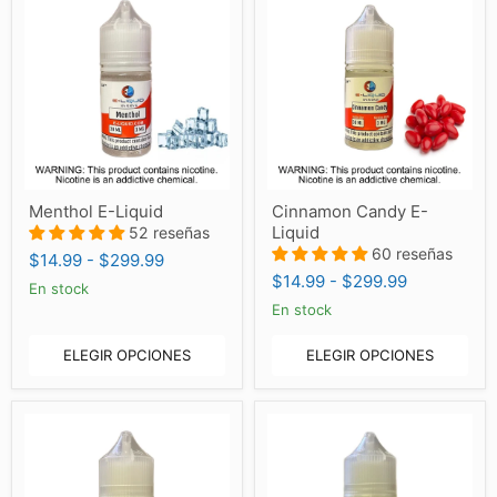
Menthol
Cinnamon
Menthol E-Liquid
Cinnamon Candy E-
E-
Candy
Liquid
Liquid
52 reseñas
E-
Liquid
60 reseñas
$14.99
-
$299.99
$14.99
-
$299.99
En stock
En stock
ELEGIR OPCIONES
ELEGIR OPCIONES