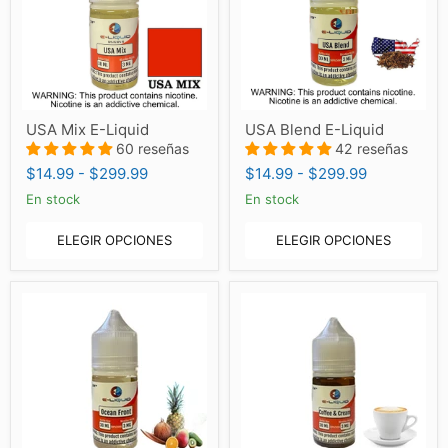
USA
USA
USA Mix E-Liquid
USA Blend E-Liquid
Mix
Blend
E-
60 reseñas
E-
42 reseñas
Liquid
Liquid
$14.99
-
$299.99
$14.99
-
$299.99
En stock
En stock
ELEGIR OPCIONES
ELEGIR OPCIONES